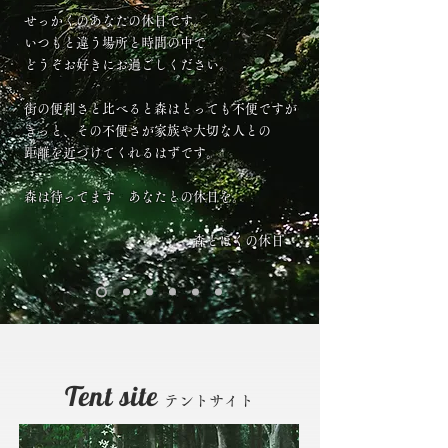
せっかくのあなたの休日です。
いつもと違う場所と時間の中で
どうぞお好きにお過ごしください。
街の便利さと比べると森はとっても不便ですが
きっと、その不便さが家族や大切な人との
距離を近づけてくれるはずです。
森は待ってます あなたとの休日を。
森とぼくの休日
Tent site
​
テントサイト