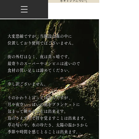
冬キャンプについて
大変恐縮ですが、当施設は森の中に
位置しており便利ではございません。
街の外灯はなく、夜は真っ暗です。
最寄りのスーパーやコンビニは遠いので
食材の買い足しは諦めてください。
申し訳ございません。
そのかわりと言ってはなんですが 、
月や夜空いっぱいの星をブランケットに
包まって眺めることは出来ます。
鳥のさえずりで目を覚ますことは出来ます。
草の匂いや、水の冷たさ、太陽の温かさから
季節や時間を感じとることは出来ます。